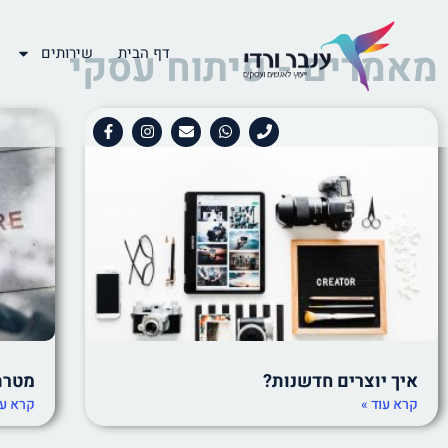
מאמרים - פיתוח עסקי
דף הבית
שירותים
איך יוצרים חדשנות?
מטרת SMART במ
קרא עוד »
קרא עו