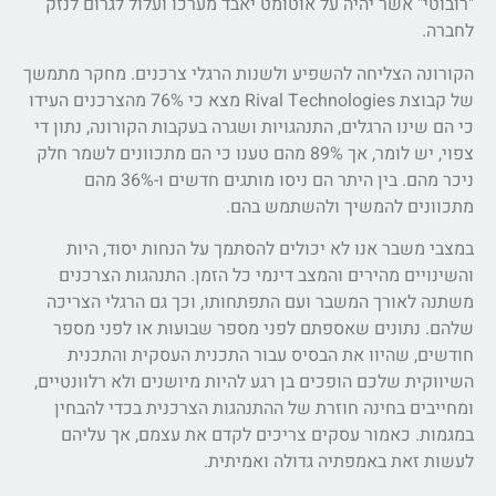
"רובוטי" אשר יהיה על אוטומט יאבד מערכו ועלול לגרום לנזק
לחברה.
הקורונה הצליחה להשפיע ולשנות הרגלי צרכנים. מחקר מתמשך
של קבוצת Rival Technologies מצא כי 76% מהצרכנים העידו
כי הם שינו הרגלים, התנהגויות ושגרה בעקבות הקורונה, נתון די
צפוי, יש לומר, אך 89% מהם טענו כי הם מתכוונים לשמר חלק
ניכר מהם. בין היתר הם ניסו מותגים חדשים ו-36% מהם
מתכוונים להמשיך ולהשתמש בהם.
במצבי משבר אנו לא יכולים להסתמך על הנחות יסוד, היות
והשינויים מהירים והמצב דינמי כל הזמן. התנהגות הצרכנים
משתנה לאורך המשבר ועם התפתחותו, וכך גם הרגלי הצריכה
שלהם. נתונים שאספתם לפני מספר שבועות או לפני מספר
חודשים, שהיוו את הבסיס עבור התכנית העסקית והתכנית
השיווקית שלכם הופכים בן רגע להיות מיושנים ולא רלוונטיים,
ומחייבים בחינה חוזרת של ההתנהגות הצרכנית בכדי להבחין
במגמות. כאמור עסקים צריכים לקדם את עצמם, אך עליהם
לעשות זאת באמפתיה גדולה ואמיתית.