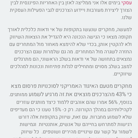
עסקי
בימים אלו אני ממליצה לאזן בין האחריות הפיננסית לבין
הצורך ליצירת מעורבות ויידוע הצרכנים לגבי הפעילות העסקית
שלנו.
למעשה, מחקרים שנעשו בתקופות של אי ודאות כלכלית לאורך
תקופה מצאו כי הגישה הנכונה היא להגדיל את הוצאות השיווק
ולא להקטין אותן, בכדי שלא להימצא מאחור מול המתחרים עם
החזרה לשגרה מול המתחרים. מה גם שלמרות שגם הצרכנים
נמצאים בתחושה של אי ודאות בשלב הראשוני, הם מתרגלים
למצב בשלב מסוים ומתחילים לגלות פתיחות ונכונות למהלכים
שיווקיים.
מחקרים מטעם האיגוד האמריקני לסוכנויות פרסום מצא
כי 43% מהצרכנים מוצאים את זה מרגיע לשמוע
ממותגים.
בנוסף, 56% אמרו שהם אוהבים ללמוד כיצד מותגים עוזרים
לקהילותיהם במהלך הקורונה. רק כ- 15% טענו כי הם מעדיפים
שלא לשמוע מחברות. עם זאת, שיווק בתקופות אלה דורש
רגישות למתרחש בחייהם של אנשים, אותנטיות וגמישות
לשמור על קשר עם שינויים מהירים ושוטפים. כל שיווק