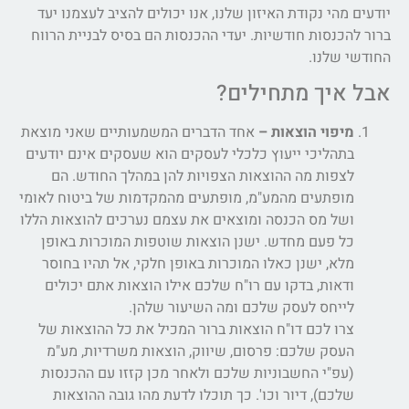
יודעים מהי נקודת האיזון שלנו, אנו יכולים להציב לעצמנו יעד
ברור להכנסות חודשיות. יעדי ההכנסות הם בסיס לבניית הרווח
החודשי שלנו.
אבל איך מתחילים?
מיפוי הוצאות –
אחד הדברים המשמעותיים שאני מוצאת
בתהליכי ייעוץ כלכלי לעסקים הוא שעסקים אינם יודעים
לצפות מה ההוצאות הצפויות להן במהלך החודש. הם
מופתעים מהמע"מ, מופתעים מהמקדמות של ביטוח לאומי
ושל מס הכנסה ומוצאים את עצמם נערכים להוצאות הללו
כל פעם מחדש. ישנן הוצאות שוטפות המוכרות באופן
מלא, ישנן כאלו המוכרות באופן חלקי, אל תהיו בחוסר
ודאות, בדקו עם רו"ח שלכם אילו הוצאות אתם יכולים
לייחס לעסק שלכם ומה השיעור שלהן.
צרו לכם דו"ח הוצאות ברור המכיל את כל ההוצאות של
העסק שלכם: פרסום, שיווק, הוצאות משרדיות, מע"מ
(עפ"י החשבוניות שלכם ולאחר מכן קזזו עם ההכנסות
שלכם), דיור וכו'. כך תוכלו לדעת מהו גובה ההוצאות