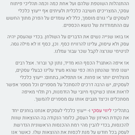
ההתנהלות השוטפת שלהם ועל אחת כמה וכמה תהליכי פיתוח
עסקי, המצריכים חשיבה כלכלית ולעיתים אף ייעוץ כלכלי
לעסקים ע"י גורם מוסמך, כלל לא עומדים על הפרק מתוך החשש
עם ההתמודדות של נושא הכספים.
אז בואו שנייה נשים את הדברים על השולחן. בכדי שהעסק יהיה
עסק ולא עיסוק, עלינו להרוויח כסף. וכן, כסף זו לא מילה גסה.
לגיטימי שנרצה לקבל שכר עבור עמלנו.
אז איפה האתגר? הכסף הוא מדיד, נתון קר וברור. אצל רבים
ישנו פחד שהנתון הזה כפי שהוא מעיד עלינו כבעלי עסקים,
מוצלחים יותר או פחות. אז תתפלאו, בתחום: ייעוץ כלכלי
לעסקים, יש הרבה דרכים להסתכל על מספרים וכל מספר אפשר
לראות אותו כשיקוף חיובי של הזדמנות, רק תלוי מאיפה
מסתכלים וכיצד מגבים אותו עם מספרים להמשך.
בתהליכי
ליווי עסקי
ו- ייעוץ כלכלי לעסקים אנחנו בוחנים יחד
את נקודת האיזון של העסק, כלומר הנקודה בה ההוצאות שוות
להכנסות, בכדי להבין מהי רמת ההכנסות הראשונית הנדרשת
לעסק בכל חודש על מנת לכסות את ההוצאות שלו. כאשר אנו