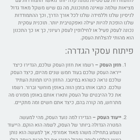
להתמודדות עם סטיות ממנה קלה יותר מאשר התמודדות עם
מציאות שלמה שאינה מתוכננת, מה גם שיש משקל מאוד גדול
לניסיון שלנו וללמידה שלנו לכל אורך הדרך, וכך ההתמודדות
שלנו הופכת להיות יעילה ואפקטיבית יותר. תוכנית עסקית
נכונה לעסק פעיל או לחילופין לעסק רעיוני, כך או כך התכנון
הוא מהותי להצלחת העסק.
פיתוח עסקי הגדרה:
חזון העסק –
רשמו את חזון העסק שלכם, הגדירו כיצד
ייראה העסק שלכם בעוד חמש שנים מהיום, כיצד העסק
שלכם נראה כשהוא במיטבו. החזון הינו תמונת העתיד
שלכם. כתבו אותו בזמן הווה באופן מוחשי וברור. רשמו
את כל ההיבטים של העסק ותארו אותם באופן מפורט מה
מתרחש, מה קורה בהם, כיצד אתם חשים ומה מתקיים.
ייעוד העסק –
הגדירו למה נועד העסק, מהי למעשה
המטרה הגדולה ביותר של העסק, לשמה הוא הוקם. הייעוד
נשמע בתחילה משהו מאוד אמורפי, אך למעשה הוא נותן