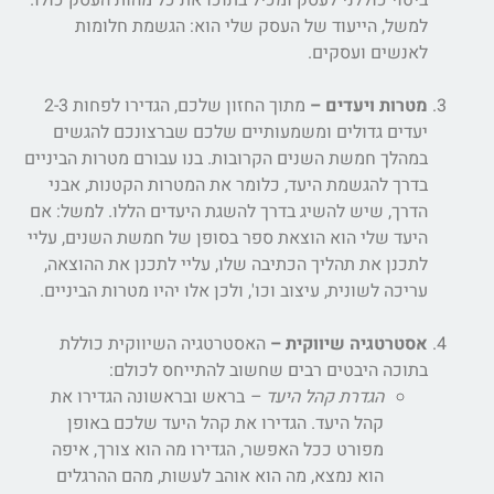
ביטוי כוללני לעסק ומכיל בתוכו את כל מהות העסק כולו.
למשל, הייעוד של העסק שלי הוא: הגשמת חלומות
לאנשים ועסקים.
מטרות ויעדים –
מתוך החזון שלכם, הגדירו לפחות 2-3
יעדים גדולים ומשמעותיים שלכם שברצונכם להגשים
במהלך חמשת השנים הקרובות. בנו עבורם מטרות הביניים
בדרך להגשמת היעד, כלומר את המטרות הקטנות, אבני
הדרך, שיש להשיג בדרך להשגת היעדים הללו. למשל: אם
היעד שלי הוא הוצאת ספר בסופן של חמשת השנים, עליי
לתכנן את תהליך הכתיבה שלו, עליי לתכנן את ההוצאה,
עריכה לשונית, עיצוב וכו', ולכן אלו יהיו מטרות הביניים.
אסטרטגיה שיווקית –
האסטרטגיה השיווקית כוללת
בתוכה היבטים רבים שחשוב להתייחס לכולם:
הגדרת קהל היעד –
בראש ובראשונה הגדירו את
קהל היעד. הגדירו את קהל היעד שלכם באופן
מפורט ככל האפשר, הגדירו מה הוא צורך, איפה
הוא נמצא, מה הוא אוהב לעשות, מהם ההרגלים