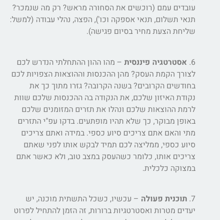
עובדים עמם (רוכשים את הסחורה מראש? רק מה שנמכר?
תנאי תשלום, תנאי אספקה וכו'), הפצה, נהלי עבודה (למשל:
שליחת הצעת מחיר בסיום פגישה).
6.
אסטרטגיה פיננסית
– מהו ההון ההתחלתי הנדרש לכם
לצורך הקמת העסק? מהן ההכנסות וההוצאות הצפויות לכם
בחודשים הקרובים? בשנה הקרובה? גזרו מתוך כך את
נקודת האיזון שלכם, את הנקודה בה ההכנסות שלכם שוות
לרמת ההוצאות שלכם ונהלו את תזרים המזומנים שלכם
באופן מבוקר, כך שלא תהיו מופתעים. בדקו עפ"י התזרים
מתי והאם אתם צריכים סיוע כספי. במידה ואתם צריכים
סיוע כספי, ממליצה לכם תמיד לבקש אותו לפני שאתם
צריכים אותו, כלומר כשהעסק במצב טוב, ולא כאשר אתם
במצוקה כלכלית.
7.
תוכנית פעולה
– עכשיו, כשכל התשתית מוכנה, יש
יעדים מטרות ואסטרטגיות ברורות, זה הזמן להתחיל לפרוט