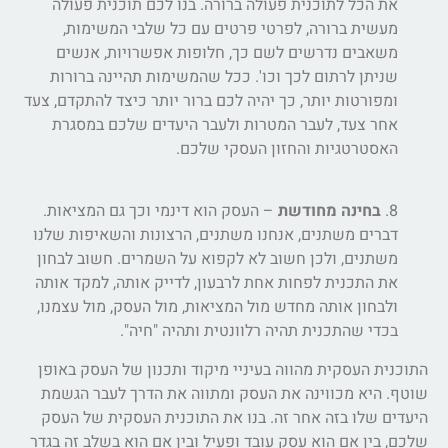
את הכל לתוכנית פעולה ברורה. בנו לכם תוכנית פעולה
מעשית ברורה, לפרטי פרטים עם כל שלבי המשימות,
משאבים נדרשים לשם כך, חלופות אפשרויות, אנשים
שניתן לרתום לכך וכו'. ככל שהמשימות תהיינה ברורות
ומפורטות יותר, כך יהיה לכם ברור יותר כיצד להתקדם, צעד
אחר צעד, לעבר המטרות ולעבר היעדים שלכם במסגרת
האסטרטגיות והחזון העסקי שלכם.
8.
בחינה מחודשת
– העסק הוא דינמי וכך גם המציאות.
דברים משתנים, אנחנו משתנים, הרצונות והשאיפות שלנו
משתנים, ולכן חשוב לא לקפוא על השמרים. חשוב לבחון
את התכנית לפחות אחת לרבעון, לדייק אותה, למקד אותה
ולבחון אותה מחדש מול המציאות, מול העסק, מול עצמנו,
בכדי שהתכנית תהיה רלוונטית ותהיה "חיה".
התוכנית העסקית מהווה בעיניי מיקוד ותכנון של העסק באופן
שוטף. היא מכווינה את העסק ומתווה את הדרך לעבר הגשמת
היעדים שלו בזה אחר זה. בנו את התוכנית העסקית של העסק
שלכם, בין אם הוא עסק עובד ופעיל ובין אם הוא בשלב זה בגדר