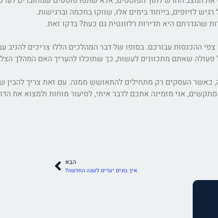
כניס את המצב החדש לתוך הפוסטים, אלא שתפו פוסטים שמחוברים לער
יש לזיופים, בייחוד בימים אלו, שווקו בחכמה וברגישות.
רות שהגדרתם היא תדירות רלוונטית גם כעת? בדקו זאת.
פי ההכנסות עבורכם. בסופו של דבר המהלכים הללו צריכים להניב עב
ל פעולה שאתם מתכוונים לעשות, כך שתוכלו להעריך האם המהלך הצלי
ה, כאשר העסקים רק מתחילים להתאושש ממנה. עם זאת צריך להבין שז
תקשים, אני מזמינה אתכם לדבר איתי, לסיעור מוחות ולמצוא את הדר
הבא
איך בונים יעדים לשנה החדשה?