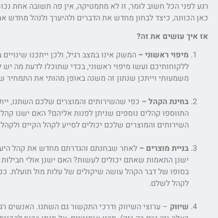
רגע לפני הכל חשוב לומר, זו לא מתמטיקה, אין פה תשובה אחת נכונ
כאן הכוונה, כיצד לבחון מחדש את הדברים ולהיערך ולנהל מחדש 
אז איך עושים את זה?
מיפוי ראשוני –
המשק אינו במצב רגיל, ולכן ייתכנו שינויי
ללקוחותיכם ועשו מיפוי ראשוני, בכדי שתוכלו לדעת מה יש ל
משמעותי וייתכן שנתון זה משנה באופן מהותי את התמחיר ש
בחינת הקהל –
כפי שהשירותים והמוצרים שלכם השתנו, ייתכ
התווספו קהלים נוספים שניתן לפנות אליהם? האם ישנו קהל 
השירותים והמוצרים שלכם יכולים לסייע לקהל הקיים ולקהלים
בניית מוצרים –
לאחר שבחנתם והגדרתם מחדש את קהל היעד של
ישנן התאמות שאתם יכולים לעשות? האם ישנן אולי חבילות מ
בסופו של דבר הקהל עושה שיקולים של עלות מול תועלת. ככ
לקהל לשלם.
שיווק
– ערוצי השיווק ודרכי התקשור גם השתנו. האנשים רגי