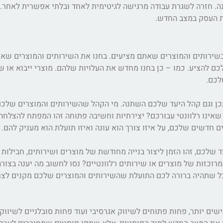
ה. חזרה לשגרת עבודה מרגישה לגיטימית לאחד ובלתי אפשרית לאחר. אין
את העסק במצב החדש.
ם בשירותים והמוצרים שאתם מציעים. בחנו את השירותים והמוצרים שאת
כם להציע. כמו – כן בחנו מחדש את העלויות שלהם. מוצרי ייבוא או ש
לכם.
ן וגם קהל היעד שלכם השתנה. מי הקהל שהשירותים והמוצרים שלכם 
שאינו רלוונטי עבורכם? יצירתיות וחשיבה פתוחה זהו המפתח להצלחה 
 חדשים שלכם, על איזו צורך הוא עונה ואיזו תועלת הוא מעניק להם.
כם, זהו הזמן ליצור בנייה מחודשת של מוצרים ושירותים, חבילות ו
רוכזות של מוצרים או שירותים רלוונטיים? נסו לחשוב מה יענה בצור
ל שתהיה ברורה לכם התועלת שהשירותים והמוצרים שלכם מקנים לצרכ
שים יותר, פחות פתוחים לשיווק אגרסיבי ועוד פחות סובלניים לשיווק