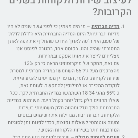
לעיצוב שירות הלקוחות בשנים
הקרובות?
מדיה חברתית
– מי היה מאמין כי לפני עשר שנים לא היו
מדיות חברתיות? היום המדיה החברתית היא ה"דלת לדלת"
של פעם, היא ה"פה לאוזן" החדש שהחליף את הפה לאוזן
המסורתי שהיה נהוג. בפוסט אחד, בתגובה לפוסט אנו
מצליחים לייצר את אותו אפקט ובמהירות.
עם זאת, מחקר של מיקרוסופט הראה כי רק 13%
מהצרכנים מעל גיל 55 השתמשו במדיה חברתית למטרת
שירות לקוחות. כלומר, הם עדיין מעדיפים להגיע פיזית
לנקודת המכירה או לחילופין להתקשר. לעומת זאת,
כ-55% מהני 18-34 השתמשו במדיה החברתית לכך. ככל
שאלו מהווים חלק גדול יותר בקהל היעד, השימוש במדיות
החברתיות הולך וגדל ומהווה חלק משמעותי בשירות
הלקוחות. חברות רבות מגדילות את השימוש בבוטים
ומענה אוטומטי לשאלות נפוצות, בכדי לפנות זמן לסוגיות
המורכבות יותר בשירות הלקוחות האנושי.
שירות לקוחות מכולם
–
שירות לקוחות נוגע היום בכל