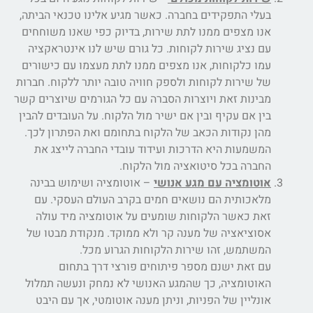
בעלי התפקידים בחברה. כאשר מגיע אלינו טכנאי הביתה,
אנו מצפים ממנו לתת שירות, בדיוק כפי שאנו משוחחים
עם נציג שירות לקוחות. כל גורם שיש לנו אינטראקציה
עמו כלקוחות, אנו מצפים ממנו לתת מעצמו עם כישורים
של שירות לקוחות ולספק חוויה טובה יותר ללקוח. חברות
מבינות זאת ויוצרות הסברה עם כל הגורמים שיוצרים קשר
בין אם עקיף ובין אם ישיר מול הלקוח. על העובדים להבין
מהן נקודות הכאב של הלקוח בתחומם ואת הפתרון לכך.
המשמעות היא הדרכות ועידוד עובדי החברה לייצג את
החברה בכל סיטואציה מול הלקוח.
אוטומציה עם מגע אנושי
– אוטומציה ושימוש בבינה
מלאכותית הם נושאים חמים בקרב העולם העסקי. עם
זאת כאשר הלקוחות שומעים על אוטומציה מיד עולה
אסוציאציה של מענה קר ולא ממוקד. מנקודת מבטו של
המשתמש, זהו שירות הלקוחות הגרוע מכל.
עם זאת ישנם מספר פיתוחים פורצי דרך בתחום
האוטומציה, כך שהמגע האנושי לא נמחק ונעשה תמלול
אונליין של הפניות, וניתן מענה אוטומטי, אך עם היבט