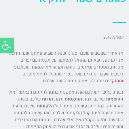
פתח סרג
ינואר 3, 2018
אז אחרי שבשבוע שעבר סגרנו שנה, השבוע פתחנו שנה חדשה.
אז רגע לפני שאתם מתחיל להסתער על תכנית עם יעדים,
מטרות, מספרים וגאנטים, קודם תקראו את המאמר שכתבתי
בשבוע שעבר: סוגרים שנה, בכדי שתוכלו להיות מוכנים
וממוקדים
יותר לקראת פתיחת השנה שלכם.
וכעת, כאשר יש לכם את המסקנות בנוגע לנתונים הבאים: רמת
ההוצאות
שלכם, רמת
ההכנסות
ורמת
הרווח
שלכם בשנה
האחרונה. כמו – כן עשיתם מיפוי של
הלקוחות
שלכם, וכעת
אתם יודעים מיהו קהל הלקוחות שלכם, מהו שיעור הלקוחות
החדשים ומיהו הקהל האידיאלי שלכם. בחנתם את המוצרים
והשירותים שלכם ולבסוף את ערוצי השיווק הקיימים.