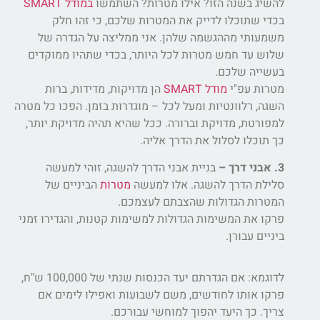
להשיג בשנה הזו? אילו מטרות? השתמשו
במודל SMART
בכדי שתוכלו לדייק את המטרות שלכם, כי זהו חלק
משמעותי מההגשמה שלהן. אני ממליצה על הגדרה של
שלוש עד חמש מטרות לכל היותר, בכדי שתהיו ממוקדים
בעשייה שלכם.
מטרות עפ"י
מודל SMART
הן מדויקות, מדידות, ברות
השגה, רלוונטיות ומעל לכל – מוגדרות בזמן. הפכו כל מטרה
למפורטת, מדויקת וברורה. ככל שהיא תהיה מדויקת יותר,
כך תוכלו לסלול את הדרך אליה.
3. אבני דרך –
בניית אבני הדרך להשגה, זוהי למעשה
סלילת הדרך להשגה. אלו למעשה
מטרות
הביניים של
המטרות הגדולות שהצבתם לעצמכם.
פרקו את המשימות הגדולות למשימות קטנות, והגדירו זמני
ביניים עבורן.
לדוגמא: אם הגדרתם יעד הכנסות שנתי של 100,000 ש"ח,
פרקו אותו לחודשים, משם לשבועות ואפילו לימים אם
צריך. כך היעד יהפוך למוחשי עבורכם.