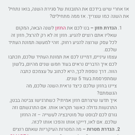
אז אחרי שיש בידכם את התובנות של סגירת השנה, בואו נתחיל
את השנה כמו שצריך. אז ממה מתחילים?
הגדרת חזון –
בנו לכם את
החזון
לשנה הבאה, המקום
שאליו אתם רוצים להגיע. חזון זה לא רק להרצל, חזון זה
לכל עסק שרוצה להגיע רחוק. זוהי למעשה תמונת העתיד
שלכם.
עצמו עיניים, דמיינו לכם את תמונת העתיד שלכם, תכתבו
לכם איך הדברים נראים בעוד חמש שנים מהיום, בלשון
הווה. דרך נוספת לכך, היא לכתוב על עצמכם כתבה
שמתפרסמת בעוד 5 שנים.
ציינו בחזון שלכם כיצד נראית השנה שלכם, מה
הגשמתם?
איך תדעו שיצרתם חזון אמיתי? כשתרגישו צביטה בבטן,
התרגשות גדולה כאשר תקראו אותו. אם התרגשתם וזה
גורם לכם לבוסט של מוטיבציה לעשייה – זה החזון
שלכם. אם לאו, דייקו אותו והפכו אותו לכזה.
2. הגדרת מטרות –
מה המטרות העיקריות שאתם רוצים