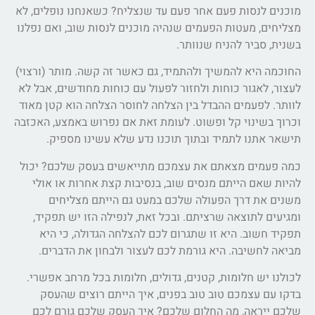
מוכנים לנסות פעם אחר פעם עד שנצליח? כשאנחנו נופלים, לא
מצליחים, מעטות הפעמים שנהיה מוכנים לנסות שוב, ואם נפלנו
בשנית, סביר להניח שנוותר.
החוכמה היא להמשיך ולהתמיד, גם כאשר זה קשה. מותר (ורצוי)
לעצור, לאגור כוחות ולחזור לפעול עם כוחות מחודשים, אבל לא
לוותר. לפעמים ההבדל בין הצלחה לחוסר הצלחה הוא קטן מאוד
וכרוך בשינוי קל ופשוט. לעומת זאת אם נפרוש באמצע, האכזבה
תישאר אתנו לתמיד ובתוך תוכנו נדע שלא עשינו מספיק.
כמה פעמים מצאתם את עצמכם מתייאשים בעסק שלכם? יכול
להיות שאם הייתם מנסים שוב, בנסיבות קצת אחרות או אולי
משנים את דרך הפעולה שלכם במעט גם הייתם מצליחים
ומגיעים לתוצאה שרציתם. ובכל זאת, לנפילה הזו יש תפקיד,
תפקיד חשוב. היא זו שתגרום לכם להצלחה הגדולה, כי היא
מביאה לחשיבה. היא גורמת לכם לעצור ולבחון את הדברים.
לכולנו יש חלומות, קטנים, גדולים, חלומות בכל מרחב אפשרי.
בדקו עם עצמכם טוב טוב בפנים, איך הייתם רוצים שהעסק
שלכם ייראה, מה החלום שלכם? איך העסק שלכם גורם לכם