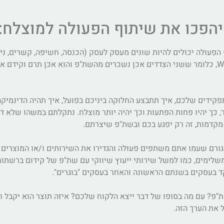
הפכו את שיתוף הפעולה למוצלח:
עולה יכולים להיות שונים מעסק לעסק (הכנסה, חשיפה, קשרים, ניסיון
ששיתוף הפעולה בינכם מניב בסופו של דבר מצב של WIN WIN, כלומר ששני הצדדים אכן נשכרים מהשת"פ והו
פקידים שלכם, איך תתבצע החלוקה ביניכם בפועל, איך תהיה הדינמיקה
ר, כך יהיו פחות הפתעות וכך יהיה יותר מוצלח. נתקלתם במשהו שלא ד
 מקדמות, זה רק יפגע בכם ובשת"פ שיצרתם.
גורם שעמו אתם משתפים פעולה והגדירו את השירותים ו/או המוצרים 
לימים, כמו למשל שירותי ייעוץ שיווקי עם שת"פ של קידום ברשתות 
 בעסקים בשנתם הראשונה והאחר בעסקים "בוגרים".
פ? עם מה בסופו של דבר ייצא הלקוח שלכם? איזה תוצר הוא יקבל ומה
 את הערך הזה.