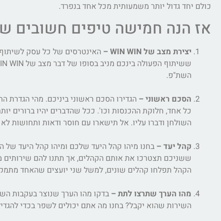
כולם יחד גדול יותר משמעותית מכל אחד בנפרד.
אז הנה חמישה טיפים חשובים שי
יצירת מצב של
WIN WIN
–
האינטרסים של כל עסק לשיתוף הפ
השת"פ.
הסכם ראשוני –
הגדירו הסכם ראשוני ביניכם. מהי הגדרת הת
כל אחד, חלוקת ההכנסות וכו'. ככל שהדברים יהיו ברורים יות
השולחן ודברו עליו. אל תישארו עם חוסר ודאות ותחושות לא
קהל יעד –
בחנו מיהו קהל היעד שלכם ומיהו קהל היעד של ה
ששניכם תצטרכו את אותם הקהלים, אך תתנו להם שירותים מש
הקהל תפלחו קהלים שונים, למשל שני יועצים שהאחד מתמקד
מהו הערך שתרצו לתת –
בדקו מהו הערך שנוצר בעקבות השת"
השירות שהוא יקבל? בחנו מה אתם יכולים לשפר בכדי להגדיל