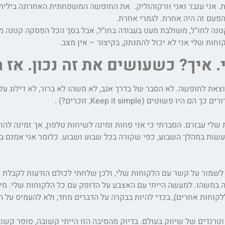
ות. אני ענבר ואני וורקוהוליק. את החופשה המשפחתית האחרונה ביליתי 
הפעם זה היה אחרת. לגמרי אחרת.
טנה לחו"ל, משולבת מעט בעבודה בחו"ל, אבל בסך הכל הפסקה קטנה 
וחות שלי אני לא יכול להתנתק, בקיצור – אין מצב.
איך? כשעושים את זה נכון. אז 
צאת לחופשה. לא הסבר של בדרך אגב, לא משהו לא ברור, לא דילוג על
ים (Keep it simple, זוכרים?) .
לי עבורם. הסברתי כי אני פחות זמינה לשיחות טלפון, אך זמינה להו
שות במהלך השבוע, כפי שקורה בכל שבוע ושבוע. כלומר אני אמנם ב
שמור על קשר עם הלקוחות שלי, ולכן שלחתי לכולם הודעות לקבלת עד
לה במשהו. למעשה הייתי עם האצבע על הדופק עם כל הלקוחות שלי. מ
לקוחות אחרים), בכדי להיות בבקרה על הדברים מחד, ולא להעמיס על 
נדים של שיווק בעולם. בדיוק מהסיבה הזו הייתי קשובה, סופר קשובה.