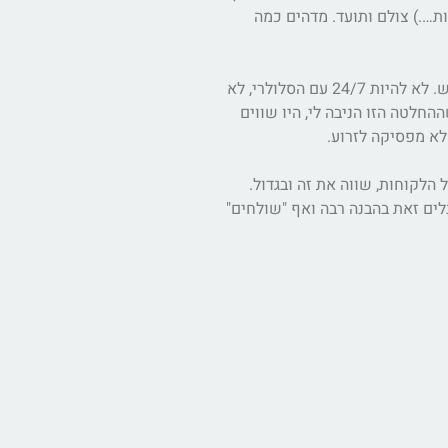
ות….) צולם ותועד. מדהים כמה
– לוורקוהוליק שכמותי זה הסעיף הקשה ביותר בחופש. להיות בחופש. הפעם, בשונה מחופשות אחרות, החלטתי להיות בחופש. לא להיות 24/7 עם הסלולרי, לא
חלטה הזו הניבה לי, היו שווים
לא מפסיקה לזרוע.
הלקוחות, שווה את זה ובגדול.
לים זאת בהבנה רבה ואף "שולחים"