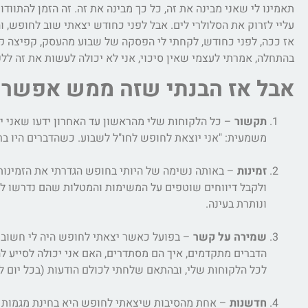
תאמינו לי שאני מבינה את זה, כל כך מבינה את זה. זה הזמן להתווד
עליי לזרוק את הסלולרי לים. אבל לפני כחודש יצאתי שוב לחופש, ו
אז ככה, לפני כחודש, לקחתי לי הפסקה של שבוע מהעסק, קפיצה ק
בהתחלה, אמרתי לעצמי שאין סיכוי, אני לא יכולה לעשות את זה ללק
אבל אז הבנתי שזה ממש אפשרי. 
תקשור
– כל הלקוחות שלי מהראשון עד האחרון ידעו שאני יו
משמעית: "אני יוצאת לחופש לחו"ל לשבוע. כשהדברים היו ברורים כך הם היו פשוט
זמינות
– באותה נשימה של היותי בחופש הגדרתי את הזמינות ש
ולקבל דיווחים שוטפים על המשימות והמטלות שהם נדרשו לע
ונותרת בעינה.
שמירה על קשר
– בפועל כאשר יצאתי לחופש היה לי חשוב ל
הדברים מתקדמים, איך הם מסתדרים, האם אני יכולה לסייע 
לכל הלקוחות שלי, ובהתאם שלחתי לכולם הודעות (בכל יום ל
חדשנות
– אחת מהסיבות שיצאתי לחופש היא בחינת מגמות וטר