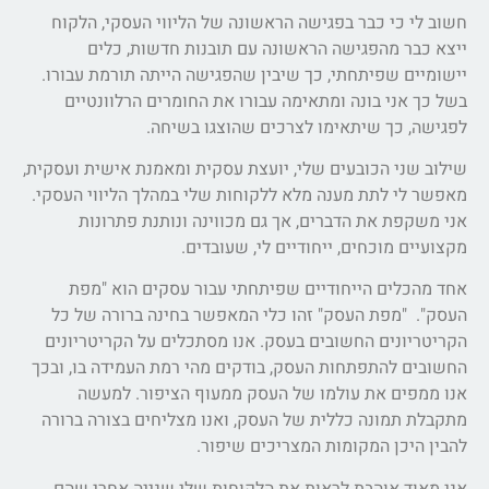
חשוב לי כי כבר בפגישה הראשונה של הליווי העסקי, הלקוח
ייצא כבר מהפגישה הראשונה עם תובנות חדשות, כלים
יישומיים שפיתחתי, כך שיבין שהפגישה הייתה תורמת עבורו.
בשל כך אני בונה ומתאימה עבורו את החומרים הרלוונטיים
לפגישה, כך שיתאימו לצרכים שהוצגו בשיחה.
שילוב שני הכובעים שלי, יועצת עסקית ומאמנת אישית ועסקית,
מאפשר לי לתת מענה מלא ללקוחות שלי במהלך הליווי העסקי.
אני משקפת את הדברים, אך גם מכווינה ונותנת פתרונות
מקצועיים מוכחים, ייחודיים לי, שעובדים.
אחד מהכלים הייחודיים שפיתחתי עבור עסקים הוא "מפת
העסק". "מפת העסק" זהו כלי המאפשר בחינה ברורה של כל
הקריטריונים החשובים בעסק. אנו מסתכלים על הקריטריונים
החשובים להתפתחות העסק, בודקים מהי רמת העמידה בו, ובכך
אנו ממפים את עולמו של העסק ממעוף הציפור. למעשה
מתקבלת תמונה כללית של העסק, ואנו מצליחים בצורה ברורה
להבין היכן המקומות המצריכים שיפור.
אני מאוד אוהבת לראות את הלקוחות שלי שנייה אחרי שהם