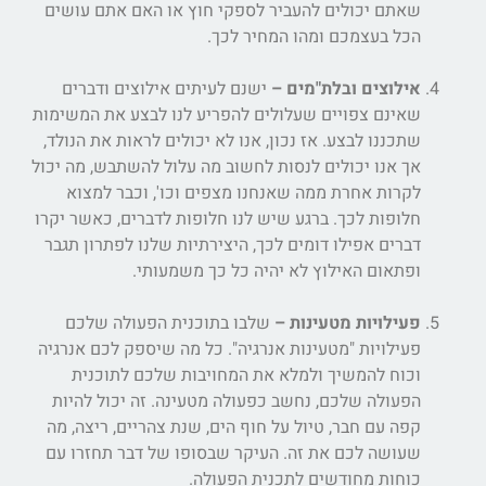
שאתם יכולים להעביר לספקי חוץ או האם אתם עושים
הכל בעצמכם ומהו המחיר לכך.
אילוצים ובלת"מים –
ישנם לעיתים אילוצים ודברים
שאינם צפויים שעלולים להפריע לנו לבצע את המשימות
שתכננו לבצע. אז נכון, אנו לא יכולים לראות את הנולד,
אך אנו יכולים לנסות לחשוב מה עלול להשתבש, מה יכול
לקרות אחרת ממה שאנחנו מצפים וכו', וכבר למצוא
חלופות לכך. ברגע שיש לנו חלופות לדברים, כאשר יקרו
דברים אפילו דומים לכך, היצירתיות שלנו לפתרון תגבר
ופתאום האילוץ לא יהיה כל כך משמעותי.
פעילויות מטעינות –
שלבו בתוכנית הפעולה שלכם
פעילויות "מטעינות אנרגיה". כל מה שיספק לכם אנרגיה
וכוח להמשיך ולמלא את המחויבות שלכם לתוכנית
הפעולה שלכם, נחשב כפעולה מטעינה. זה יכול להיות
קפה עם חבר, טיול על חוף הים, שנת צהריים, ריצה, מה
שעושה לכם את זה. העיקר שבסופו של דבר תחזרו עם
כוחות מחודשים לתכנית הפעולה.