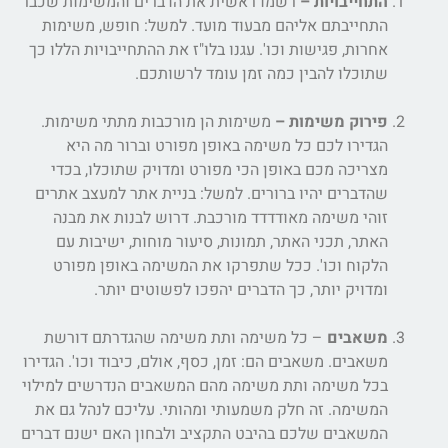
התחייבויות –
רשמו ראשית את הדברים והמשימות שכבר
התחייבתם אליהם מבעוד מועד. למשל: חופש, משימות
אחרות, פגישות וכו'. עגנו בלו"ז את ההתחייבויות הללו כך
שתוכלו להבין כמה זמן עומד לרשותכם.
פירוק משימות –
משימות הן מורכבות מתתי משימות.
הגדירו לכם כל משימה באופן מפורט וברור מה היא
מצריכה מכם באופן הכי מפורט ומדויק שתוכלו, בכדי
שהדברים יהיו ברורים. למשל: בניית אתר למעצב אתרים
זוהי משימה מאודדדד מורכבת. דרוש לבנות את מבנה
האתר, תכני האתר, תמונות, סיעור מוחות, ישיבות עם
הלקוח וכו'. ככל שתפרקו את המשימה באופן מפורט
ומדויק יותר, כך הדברים יהפכו לפשוטים יותר.
משאבים
– כל משימה ותת משימה שהגדרתם דורשת
משאבים. משאבים הם: זמן, כסף, אולם, כיבוד וכו'. הגדירו
בכל משימה ותת משימה מהם המשאבים הנדרשים למילוי
המשימה. זה חלק משמעותי ומהותי. עליכם לנהל גם את
המשאבים שלכם בהיבט התקציב ולבחון האם ישנם דברים